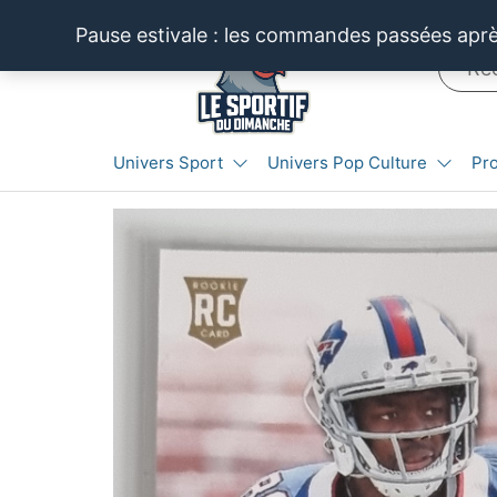
Aller
Pause estivale : les commandes passées après
au
contenu
LE SPORTIF
Cartes
Univers Sport
Univers Pop Culture
Pr
et
DU
produits
DIMANCHE®
dérivés
autour
du
sport et
de la
pop
culture