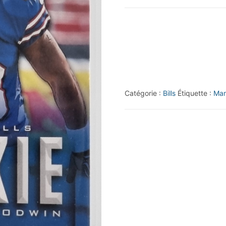
2013
Prestige
#266
Marquise
Goodwin
RC
Catégorie :
Bills
Étiquette :
Mar