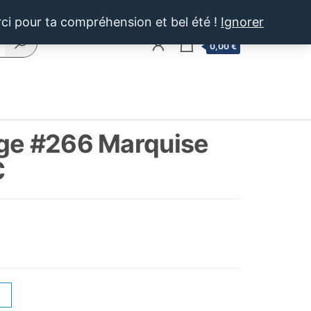
rci pour ta compréhension et bel été !
Ignorer
0
0,00 €
ige #266 Marquise
C