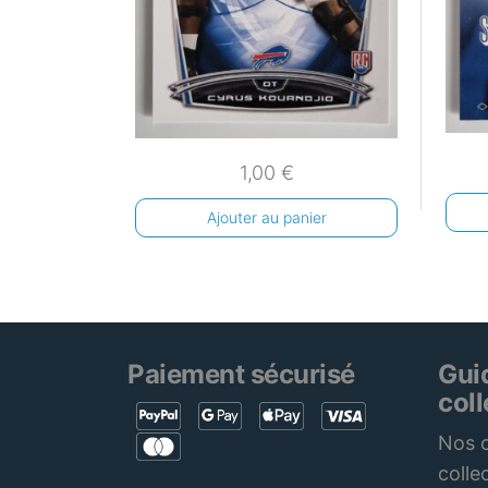
1,00
€
Ajouter au panier
Paiement sécurisé
Gui
col
Nos c
colle