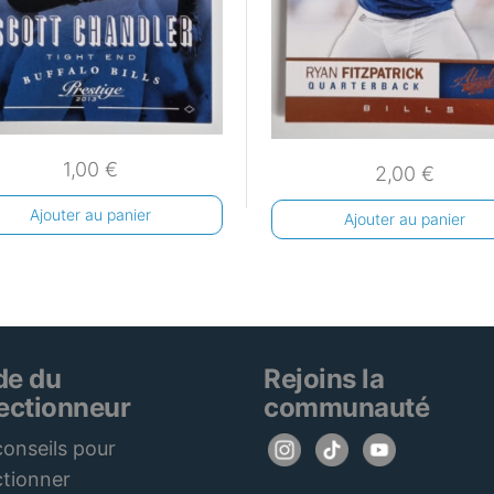
1,00
€
2,00
€
Ajouter au panier
Ajouter au panier
de du
Rejoins la
lectionneur
communauté
onseils pour
ctionner