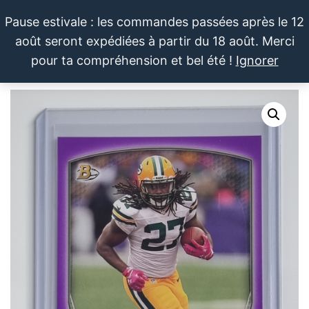
Aller
Pause estivale : les commandes passées après le 12
au
août seront expédiées à partir du 18 août. Merci
contenu
LE SPORTIF
Cartes
0
pour ta compréhension et bel été !
Ignorer
et
DU
Menu
produits
DIMANCHE®
dérivés
autour
du
sport et
de la
pop
culture