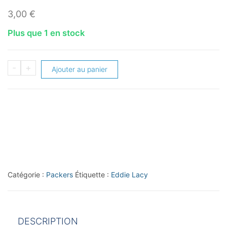
3,00
€
Plus que 1 en stock
quantité
-
+
Ajouter au panier
de
2014
Bowman
Purple
#V2
Eddie
Lacy
Catégorie :
Packers
Étiquette :
Eddie Lacy
DESCRIPTION