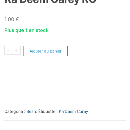
1,00
€
Plus que 1 en stock
quantité
-
+
Ajouter au panier
de
2014
Bowman
#R104
Ka'Deem
Carey
RC
Catégorie :
Bears
Étiquette :
Ka'Deem Carey