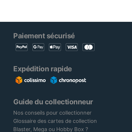
Paiement sécurisé
Expédition rapide
Guide du collectionneur
Nos conseils pour collectionner
Glossaire des cartes de collection
Blaster, Mega ou Hobby Box ?