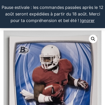
Aller
Pause estivale : les commandes passées après le 12
au
août seront expédiées à partir du 18 août. Merci
contenu
LE SPORTIF
Cartes
0
pour ta compréhension et bel été !
Ignorer
et
DU
Menu
produits
DIMANCHE®
dérivés
autour
du
sport et
de la
pop
culture