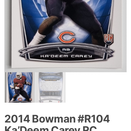
2014 Bowman #R104
Ka’Deem Carey RC