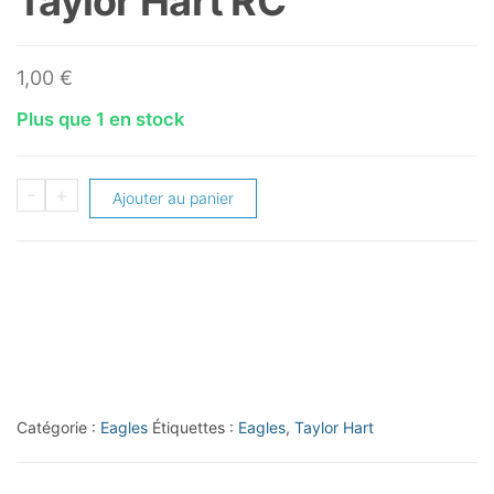
Taylor Hart RC
1,00
€
Plus que 1 en stock
quantité
-
+
Ajouter au panier
de
2014
Bowman
#R42
Taylor
Hart
RC
Catégorie :
Eagles
Étiquettes :
Eagles
,
Taylor Hart