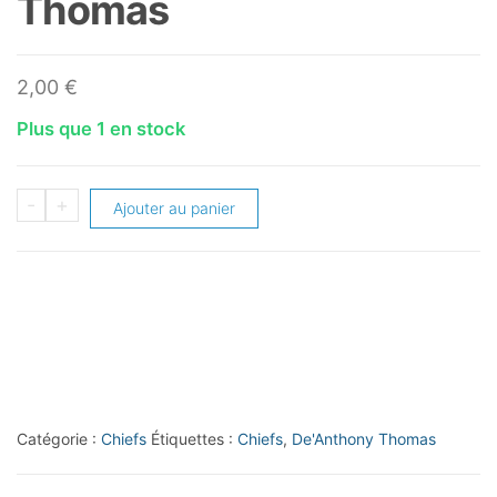
Thomas
2,00
€
Plus que 1 en stock
quantité
-
+
Ajouter au panier
de
2014
Bowman
Rainbow
Blue
#R38
De'Anthony
Catégorie :
Chiefs
Étiquettes :
Chiefs
,
De'Anthony Thomas
Thomas