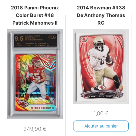
2018 Panini Phoenix
2014 Bowman #R38
Color Burst #48
De’Anthony Thomas
Patrick Mahomes II
RC
1,00
€
Ajouter au panier
249,90
€