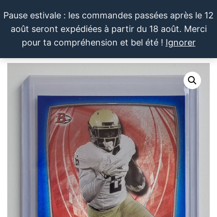
Aller
Pause estivale : les commandes passées après le 12
au
août seront expédiées à partir du 18 août. Merci
contenu
LE SPORTIF
Cartes
0
pour ta compréhension et bel été !
Ignorer
et
DU
Menu
produits
DIMANCHE®
dérivés
autour
du
sport et
de la
pop
culture