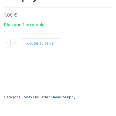
1,00
€
Plus que 1 en stock
quantité
-
+
Ajouter au panier
de
2014
Topps
#155
Daniel
Murphy
Catégorie :
Mets
Étiquette :
Daniel Murphy