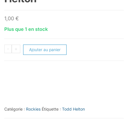
1,00
€
Plus que 1 en stock
quantité
-
+
Ajouter au panier
de
2014
Topps
#17
Todd
Helton
Catégorie :
Rockies
Étiquette :
Todd Helton