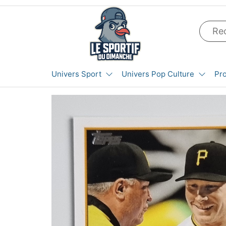
Aller
au
contenu
LE SPORTIF
Cartes
Univers Sport
Univers Pop Culture
Pr
et
DU
produits
DIMANCHE®
dérivés
autour
du
sport et
de la
pop
culture