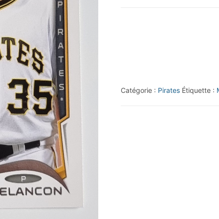
2014
Topps
#188
Mark
Melancon
Catégorie :
Pirates
Étiquette :