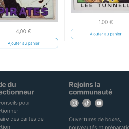
1,00
€
4,00
€
Ajouter au panier
Ajouter au panier
de du
Rejoins la
lectionneur
communauté
onseils pour
ctionner
aire des cartes de
Ouvertures de boxes,
ction
nouveautés et préparati