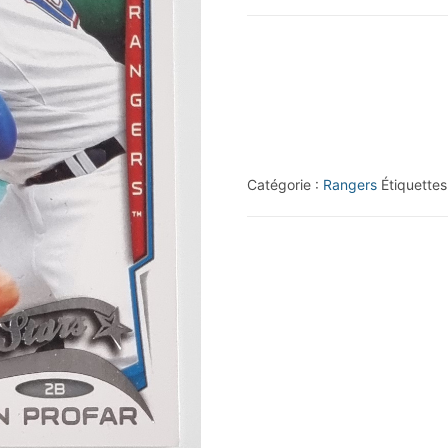
2014
Topps
#18A
Jurickson
Profar
FS
Catégorie :
Rangers
Étiquettes