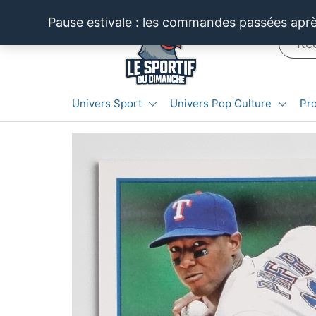
Aller
Pause estivale : les commandes passées après
au
contenu
LE SPORTIF
Cartes
Univers Sport
Univers Pop Culture
Pr
et
DU
produits
DIMANCHE®
dérivés
autour
du
sport et
de la
pop
culture