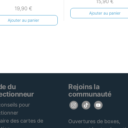
15,90
€
19,90
€
Ajouter au panier
Ajouter au panier
de du
Rejoins la
lectionneur
communauté
onseils pour
ctionner
aire des cartes de
Ouvertures de boxes,