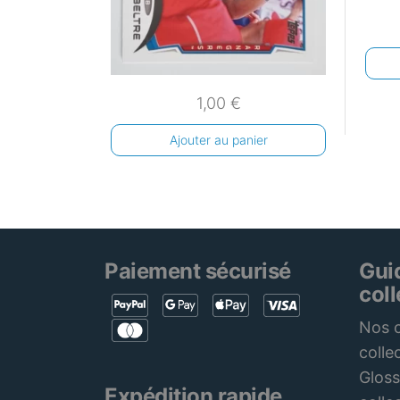
1,00
€
Ajouter au panier
Paiement sécurisé
Gui
col
Nos c
colle
Gloss
Expédition rapide