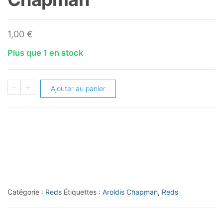
1,00
€
Plus que 1 en stock
quantité
-
+
Ajouter au panier
de
2014
Topps
#77
Aroldis
Chapman
Catégorie :
Reds
Étiquettes :
Aroldis Chapman
,
Reds