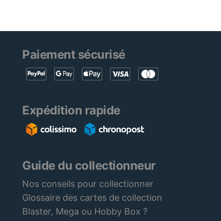
Paiement sécurisé
Expédition rapide
Guide du collectionneur
Nos conseils pour collectionner
Glossaire des cartes de collection
Blaster, Mega ou Hobby Box ?