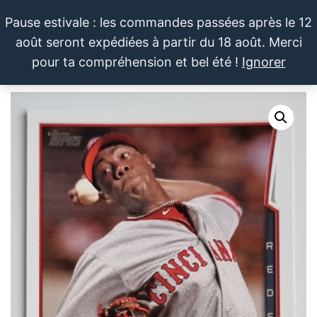
Aller
Pause estivale : les commandes passées après le 12
au
août seront expédiées à partir du 18 août. Merci
contenu
LE SPORTIF
Cartes
0
pour ta compréhension et bel été !
Ignorer
et
DU
Menu
produits
DIMANCHE®
dérivés
autour
du
sport et
de la
pop
culture