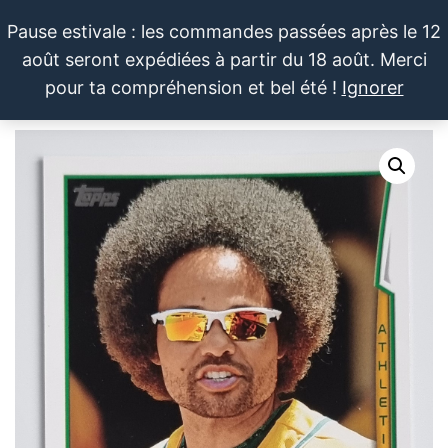
Aller
Pause estivale : les commandes passées après le 12
au
août seront expédiées à partir du 18 août. Merci
contenu
LE SPORTIF
Cartes
0
pour ta compréhension et bel été !
Ignorer
et
DU
Menu
produits
DIMANCHE®
dérivés
autour
du
sport et
de la
pop
culture