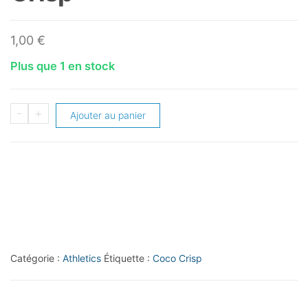
1,00
€
Plus que 1 en stock
quantité
-
+
Ajouter au panier
de
2014
Topps
#8
Coco
Crisp
Catégorie :
Athletics
Étiquette :
Coco Crisp