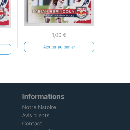
1,00
€
Ajouter au panier
Informations
Notre histoire
Avis clients
Contact