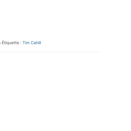
s
Étiquette :
Tim Cahill