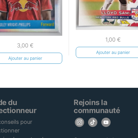
1,00
€
3,00
€
Ajouter au panier
Ajouter au panier
de du
Rejoins la
lectionneur
communauté
onseils pour
ctionner