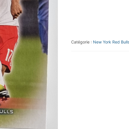
Topps
MLS
#101
Tim
Cahill
Catégorie :
New York Red Bull