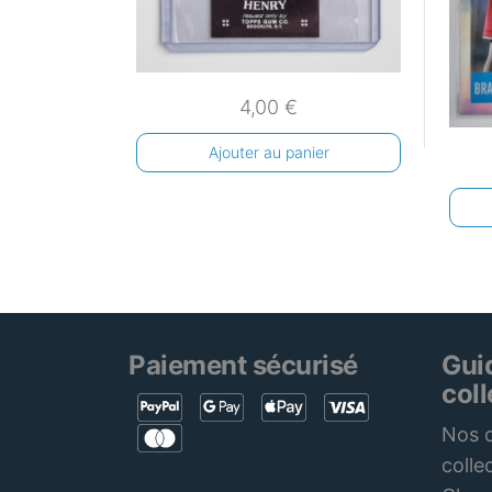
4,00
€
Ajouter au panier
Paiement sécurisé
Gui
col
Nos c
colle