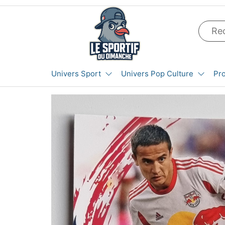
Aller
au
contenu
LE SPORTIF
Cartes
Univers Sport
Univers Pop Culture
Pr
et
DU
produits
DIMANCHE®
dérivés
autour
du
sport et
de la
pop
culture