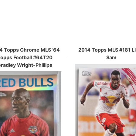
4 Topps Chrome MLS ’64
2014 Topps MLS #181 L
opps Football #64T20
Sam
radley Wright-Phillips