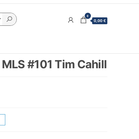
0
0,00 €
MLS #101 Tim Cahill