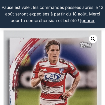
Aller
Pause estivale : les commandes passées après le 12
au
août seront expédiées à partir du 18 août. Merci
contenu
LE SPORTIF
Cartes
0
pour ta compréhension et bel été !
Ignorer
et
DU
Menu
produits
DIMANCHE®
dérivés
autour
du
sport et
de la
pop
culture