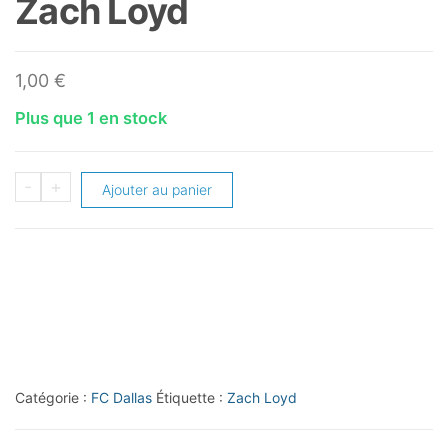
Zach Loyd
1,00
€
Plus que 1 en stock
quantité
-
+
Ajouter au panier
de
2014
Topps
MLS
#14
Zach
Loyd
Catégorie :
FC Dallas
Étiquette :
Zach Loyd