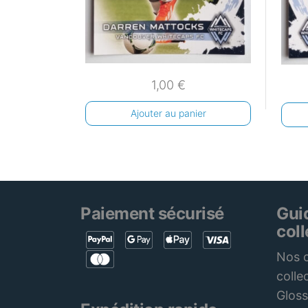
1,00
€
Ajouter au panier
Paiement sécurisé
Gui
col
Nos c
colle
Gloss