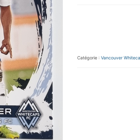
2014
Topps
MLS
#77
Nigel
Reo-
Catégorie :
Vancouver Whitec
Coker