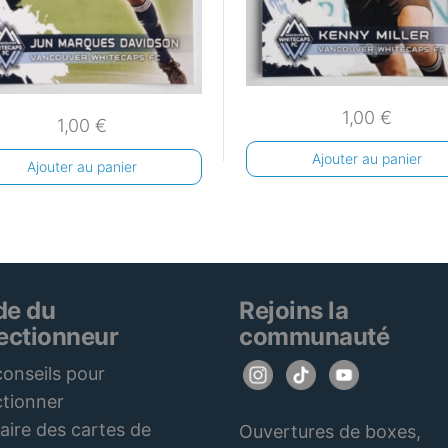
1,00
€
1,00
€
Ajouter au panier
Ajouter au panier
de du
Rejoins la
lectionneur
communauté
onseils pour
ctionner
aire des cartes de
Ouvertures de boxes,