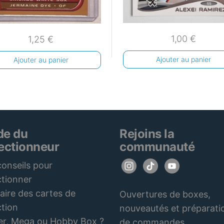
1,00
€
1,25
€
Ajouter au panier
Ajouter au panier
de du
Rejoins la
lectionneur
communauté
onseils pour
ctionner
aire des cartes de
Ouvertures de boxes,
ction
nouveautés et préparati
er, Mega ou Hobby Box ?
de commandes