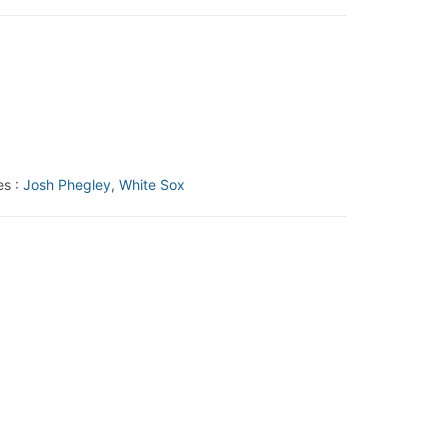
es :
Josh Phegley
,
White Sox