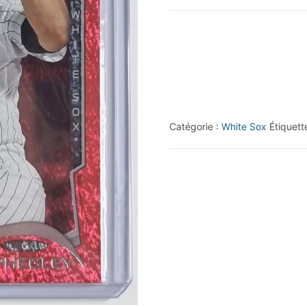
2014
Topps
Red
Foil
#26
Josh
Catégorie :
White Sox
Étiquett
Phegley