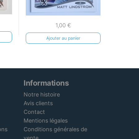
1,00
€
Ajouter au panier
Informations
Notre histoire
Avis clients
Contact
Mentions légales
Conditions générales de
ons
vente