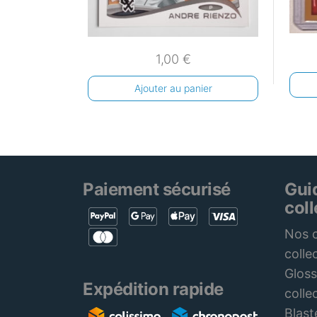
1,00
€
Ajouter au panier
Paiement sécurisé
Gui
col
Nos c
colle
Gloss
Expédition rapide
colle
Blast