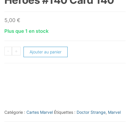
5,00
€
Plus que 1 en stock
quantité
-
+
Ajouter au panier
de
2016
Panini
Marvel
Heroes
#140
Card
Catégorie :
Cartes Marvel
Étiquettes :
Doctor Strange
,
Marvel
140