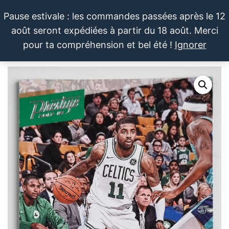
Aller
Pause estivale : les commandes passées après le 12
au
août seront expédiées à partir du 18 août. Merci
contenu
LE SPORTIF
Cartes
0
pour ta compréhension et bel été !
Ignorer
et
DU
Menu
produits
DIMANCHE®
dérivés
autour
du
sport et
de la
pop
culture