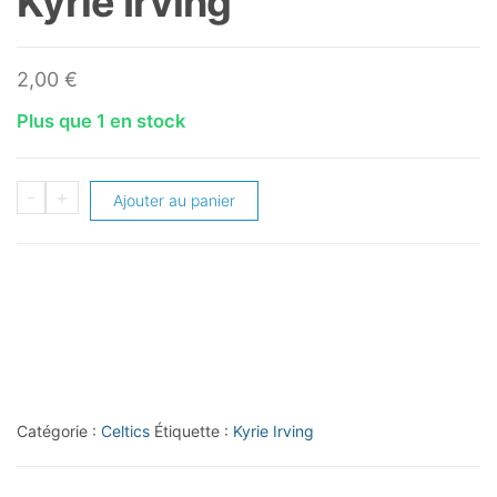
Kyrie Irving
2,00
€
Plus que 1 en stock
quantité
-
+
Ajouter au panier
de
2017-
18
Prestige
#21
Kyrie
Irving
Catégorie :
Celtics
Étiquette :
Kyrie Irving