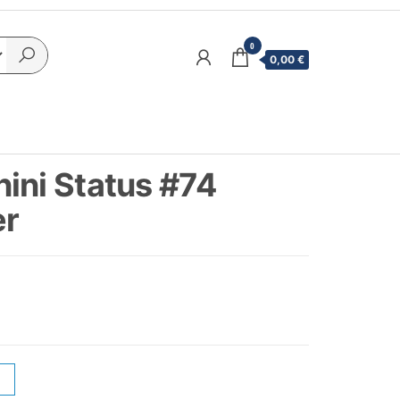
0
0,00 €
ini Status #74
er