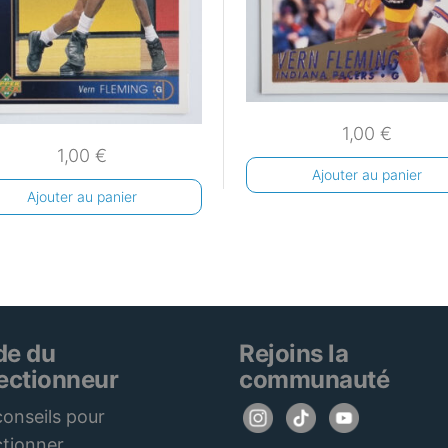
1,00
€
1,00
€
Ajouter au panier
Ajouter au panier
de du
Rejoins la
lectionneur
communauté
onseils pour
ctionner