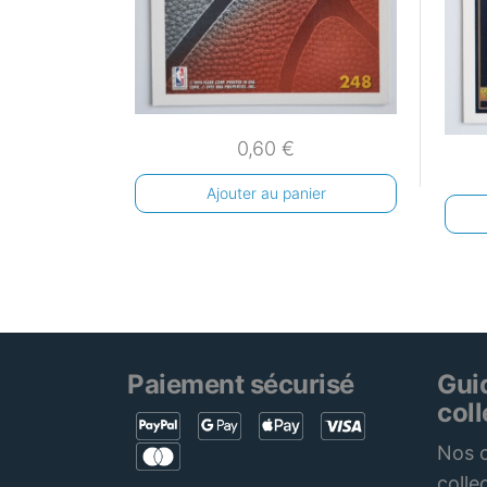
0,60
€
Ajouter au panier
Paiement sécurisé
Gui
col
Nos c
colle