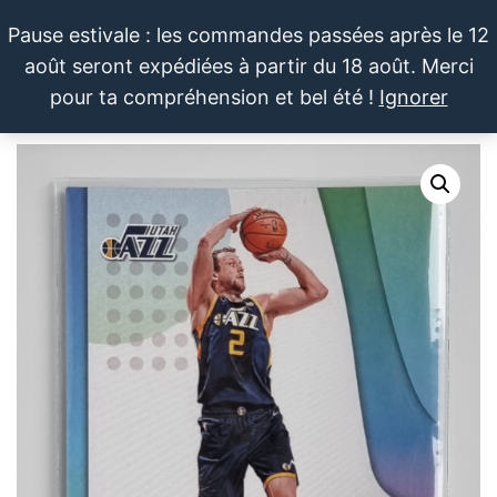
Aller
Pause estivale : les commandes passées après le 12
au
août seront expédiées à partir du 18 août. Merci
contenu
LE SPORTIF
Cartes
0
pour ta compréhension et bel été !
Ignorer
et
DU
Menu
produits
DIMANCHE®
dérivés
autour
du
sport et
de la
pop
culture