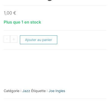
1,00
€
Plus que 1 en stock
quantité
-
+
Ajouter au panier
de
2018-
19
Panini
Status
#82
Joe
Catégorie :
Jazz
Étiquette :
Joe Ingles
Ingles