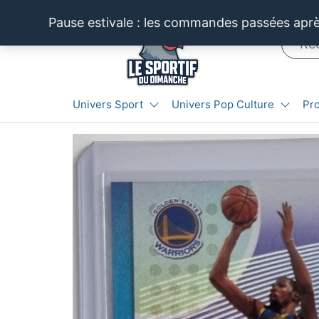
Aller
Pause estivale : les commandes passées après
au
contenu
LE SPORTIF
Cartes
Univers Sport
Univers Pop Culture
Pr
et
DU
produits
DIMANCHE®
dérivés
autour
du
sport et
de la
pop
culture