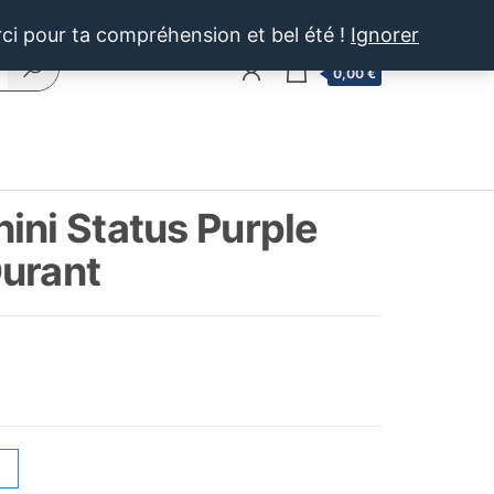
rci pour ta compréhension et bel été !
Ignorer
0
0,00 €
ini Status Purple
urant