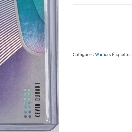
2018-
19
Panini
Status
Purple
#86
Catégorie :
Warriors
Étiquettes
Kevin
Durant