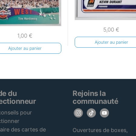
5,00
€
1,00
€
Ajouter au panier
Ajouter au panier
de du
Rejoins la
lectionneur
communauté
onseils pour
ctionner
aire des cartes de
Ouvertures de boxes,