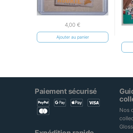
4,00
€
Ajouter au panier
Paiement sécurisé
Gui
col
Nos c
colle
Gloss
Expédition rapide