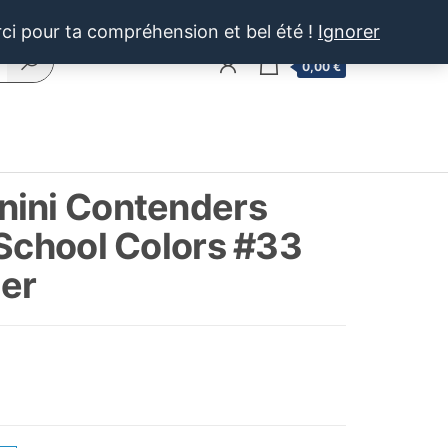
rci pour ta compréhension et bel été !
Ignorer
0
0,00 €
nini Contenders
 School Colors #33
er