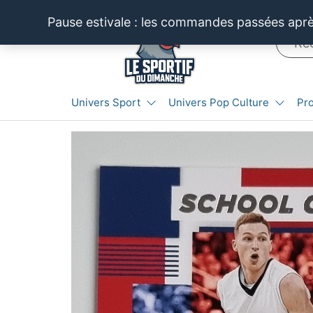
Aller
Pause estivale : les commandes passées après
au
contenu
LE SPORTIF
Cartes
Univers Sport
Univers Pop Culture
Pr
et
DU
produits
DIMANCHE®
dérivés
autour
du
sport et
de la
pop
culture