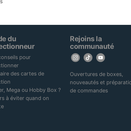
ks
de du
Rejoins la
lectionneur
communauté
onseils pour
ctionner
aire des cartes de
Ouvertures de boxes,
ction
nouveautés et préparati
er, Mega ou Hobby Box ?
de commandes
rs à éviter quand on
te