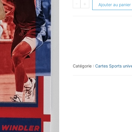
quantité
-
+
Ajouter au panier
de
2019-
20
Panini
Contenders
Draft
Picks
Catégorie :
Cartes Sports unive
School
Colors
#33
Dylan
Windler