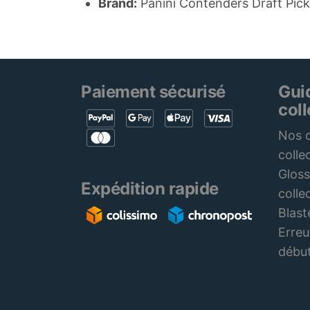
Brand:
Panini Contenders Draft Pic
Paiement sécurisé
Gui
col
Nos c
colle
Gloss
Expédition rapide
colle
Blast
Erreu
débu