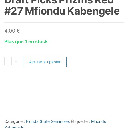
#27 Mfiondu Kabengele
4,00
€
Plus que 1 en stock
quantité
-
+
Ajouter au panier
de
2019-
20
Panini
Prizm
Draft
Picks
Catégorie :
Florida State Seminoles
Étiquette :
Mfiondu
Prizms
Kabengele