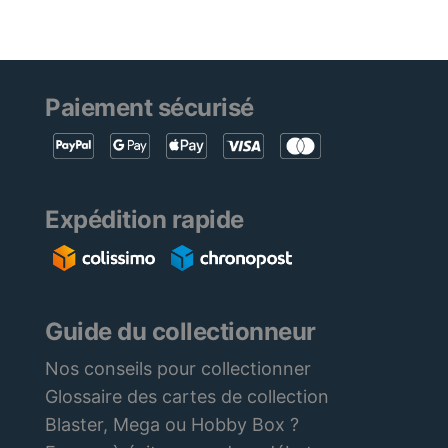
Paiement sécurisé
Expédition rapide
Guide du collectionneur
Nos conseils pour collectionner
Glossaire des cartes de collection
Blaster, Mega ou Hobby Box ?