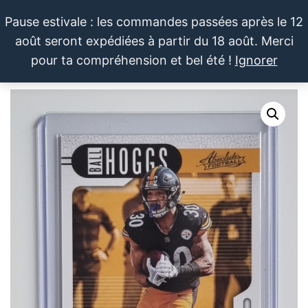
Aller
Pause estivale : les commandes passées après le 12
au
août seront expédiées à partir du 18 août. Merci
contenu
LE SPORTIF
Cartes
0
pour ta compréhension et bel été !
Ignorer
et
DU
Menu
produits
DIMANCHE®
dérivés
autour
du
sport et
de la
pop
culture