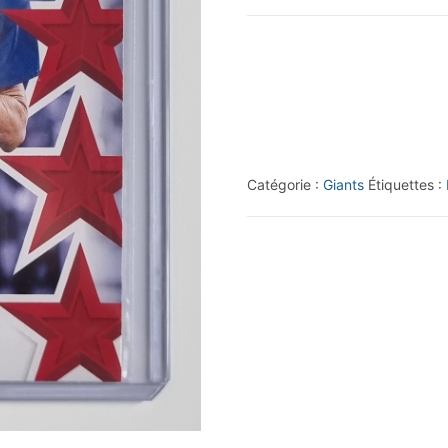
2019
Score
Captains
#23
Eli
Manning
Catégorie :
Giants
Étiquettes :