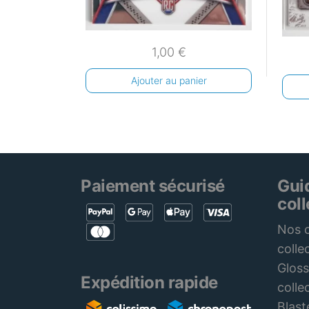
1,00
€
Ajouter au panier
Paiement sécurisé
Gui
col
Nos c
colle
Gloss
Expédition rapide
colle
Blast