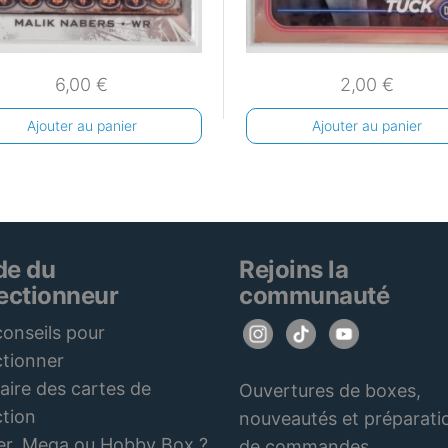
6,00
€
2,00
€
Ajouter au panier
Ajouter au panier
de du
Rejoins la
lectionneur
communauté
onseils pour
ctionner
aire des cartes de
Ouvertures de boxes,
ction
nouveautés et préparati
er, Mega ou Hobby Box ?
de commandes