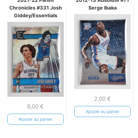
2021-22 Panini
2012-13 Absolute #71
Chronicles #331 Josh
Serge Ibaka
Giddey/Essentials
2,00
€
8,00
€
Ajouter au panier
Ajouter au panier