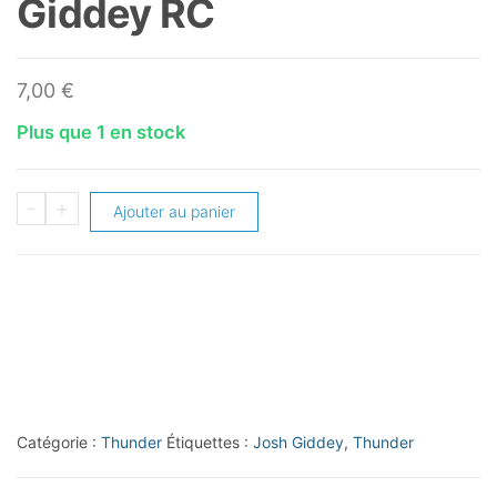
Giddey RC
7,00
€
Plus que 1 en stock
quantité
-
+
Ajouter au panier
de
2021-
22
Panini
Chronicles
#45
Josh
Catégorie :
Thunder
Étiquettes :
Josh Giddey
,
Thunder
Giddey
RC