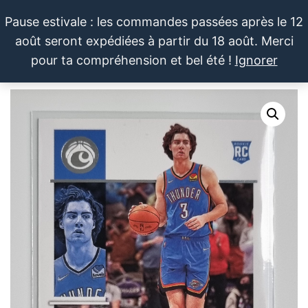
Aller
Pause estivale : les commandes passées après le 12
au
août seront expédiées à partir du 18 août. Merci
contenu
LE SPORTIF
Cartes
0
pour ta compréhension et bel été !
Ignorer
et
DU
Menu
produits
DIMANCHE®
dérivés
autour
du
sport et
de la
pop
culture