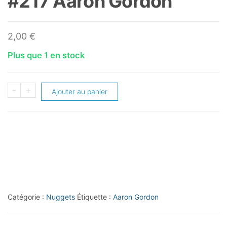
#217 Aaron Gordon
2,00
€
Plus que 1 en stock
quantité
-
+
Ajouter au panier
de
2021-
22
Panini
Prizm
#217
Aaron
Catégorie :
Nuggets
Étiquette :
Aaron Gordon
Gordon