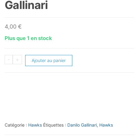
Gallinari
4,00
€
Plus que 1 en stock
quantité
-
+
Ajouter au panier
de
2021-
22
Panini
Prizm
Prizms
Ice
Catégorie :
Hawks
Étiquettes :
Danilo Gallinari
,
Hawks
#177
Danilo