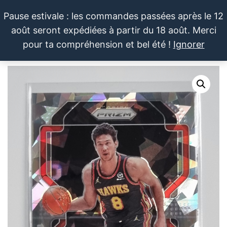
Aller
Pause estivale : les commandes passées après le 12
au
août seront expédiées à partir du 18 août. Merci
contenu
LE SPORTIF
Cartes
0
pour ta compréhension et bel été !
Ignorer
et
DU
Menu
produits
DIMANCHE®
dérivés
autour
du
sport et
de la
pop
culture