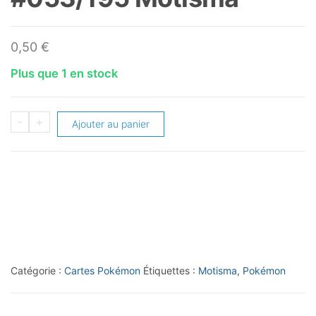
0,50
€
Plus que 1 en stock
quantité
-
+
Ajouter au panier
de
2022
Pokémon
#053/195
Motisma
Catégorie :
Cartes Pokémon
Étiquettes :
Motisma
,
Pokémon