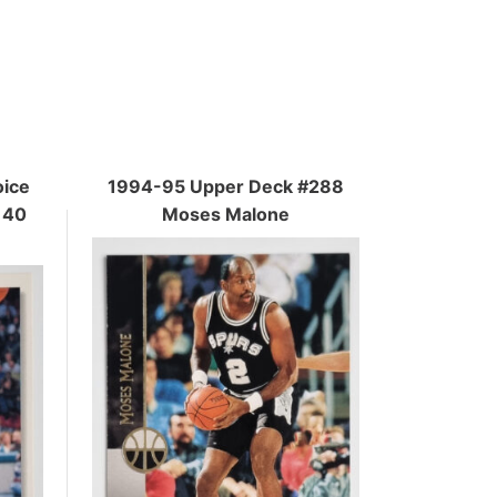
oice
1994-95 Upper Deck #288
#140
Moses Malone