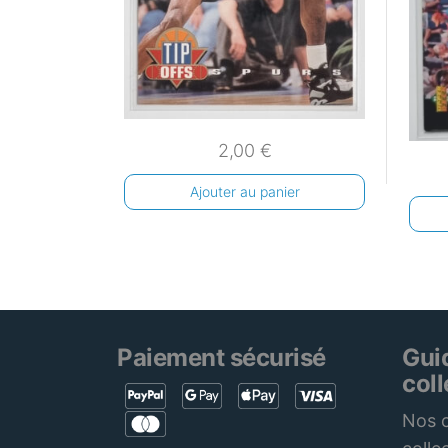
2,00
€
Ajouter au panier
Paiement sécurisé
Gui
col
Nos c