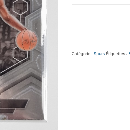
2023-
24
Panini
Mosaic
#233
Sidy
Catégorie :
Spurs
Étiquettes :
Cissoko
RC