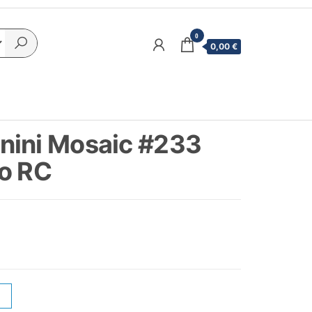
0
0,00 €
nini Mosaic #233
ko RC