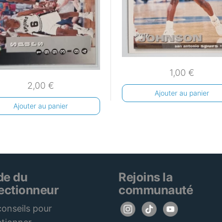
1,00
€
2,00
€
Ajouter au panier
Ajouter au panier
de du
Rejoins la
lectionneur
communauté
onseils pour