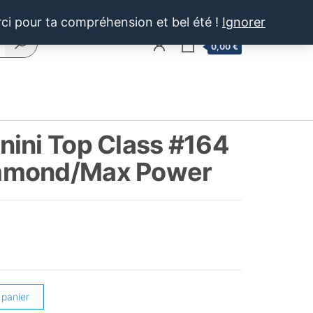
rci pour ta compréhension et bel été !
Ignorer
0
0,00 €
ini Top Class #164
mmond/Max Power
 panier