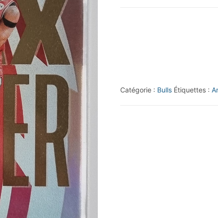
2023-
24
Panini
Top
Class
#164
Catégorie :
Bulls
Étiquettes :
A
Andre
Drummond/Max
Power