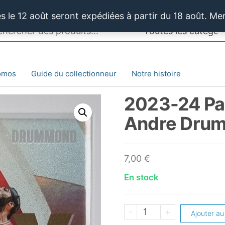
 le 12 août seront expédiées à partir du 18 août. Me
omos
Guide du collectionneur
Notre histoire
2023-24 Pan
Andre Dru
7,00
€
En stock
quantité
-
+
Ajouter au
de