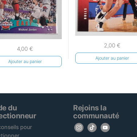
2,00
€
4,00
€
Ajouter au panier
Ajouter au panier
de du
Rejoins la
lectionneur
communauté
onseils pour
ctionner