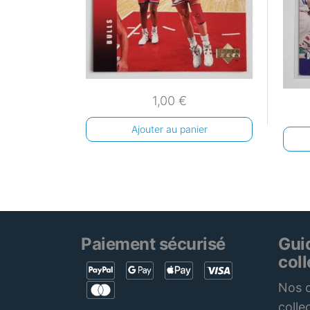
1,00
€
Ajouter au panier
Paiement sécurisé
Gui
col
Nos c
colle