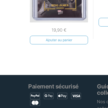
19,90
€
Ajouter au panier
Paiement sécurisé
Gui
col
Nos c