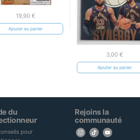
19,90
€
Ajouter au panier
3,00
€
Ajouter au panier
de du
Rejoins la
lectionneur
communauté
onseils pour