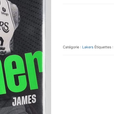
2023-
24
Panini
Top
Class
#196
Catégorie :
Lakers
Étiquettes 
LeBron
James/Winner