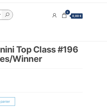
0
0,00 €
ini Top Class #196
es/Winner
 panier