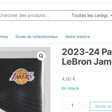
omos
Guide du collectionneur
Notre histoire
2023-24 Pan
LeBron Jam
4,00
€
En stock
quantité
-
+
Ajouter au
de