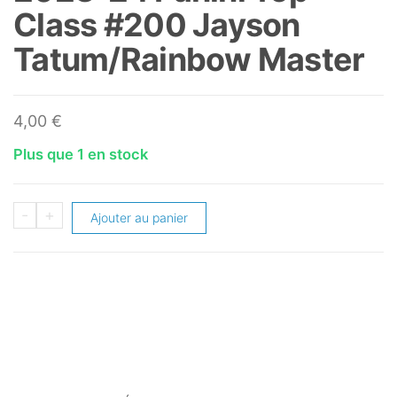
Class #200 Jayson
Tatum/Rainbow Master
4,00
€
Plus que 1 en stock
quantité
-
+
Ajouter au panier
de
2023-
24
Panini
Top
Class
#200