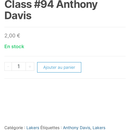
Class #94 Anthony
Davis
2,00
€
En stock
quantité
-
+
Ajouter au panier
de
2023-
24
Panini
Top
Class
#94
Catégorie :
Lakers
Étiquettes :
Anthony Davis
,
Lakers