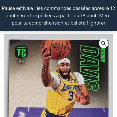
Aller
Pause estivale : les commandes passées après le 12
au
août seront expédiées à partir du 18 août. Merci
contenu
LE SPORTIF
Cartes
0
pour ta compréhension et bel été !
Ignorer
et
DU
Menu
produits
DIMANCHE®
dérivés
autour
du
sport et
de la
pop
culture