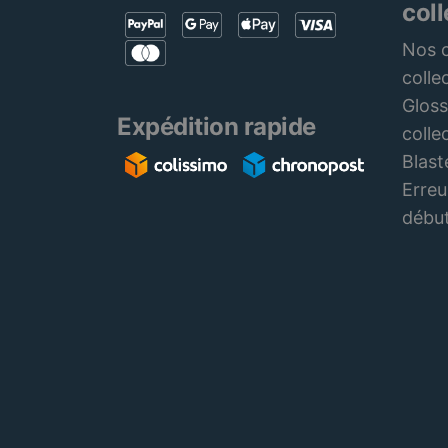
col
Nos c
colle
Gloss
Expédition rapide
colle
Blast
Erreu
débu