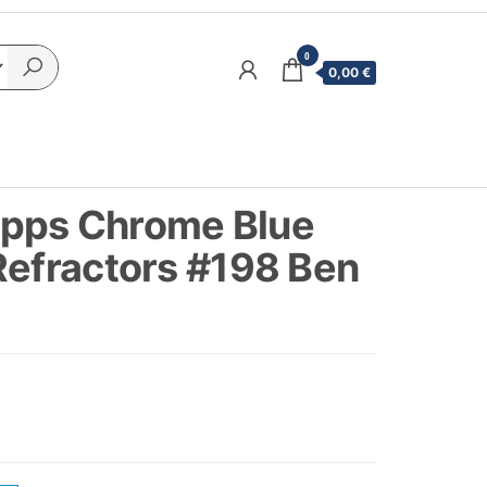
0
0,00 €
pps Chrome Blue
Refractors #198 Ben