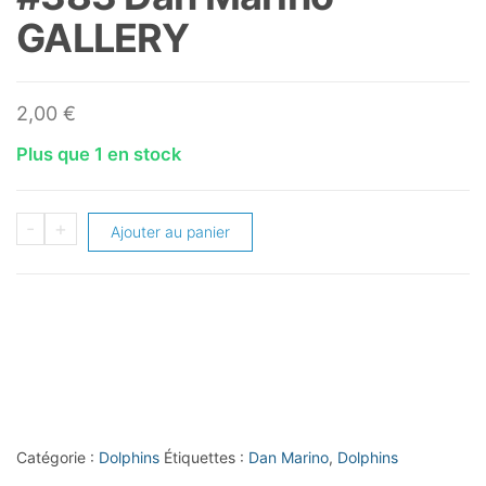
GALLERY
2,00
€
Plus que 1 en stock
quantité
-
+
Ajouter au panier
de
2023
Topps
Composite
#383
Dan
Marino
Catégorie :
Dolphins
Étiquettes :
Dan Marino
,
Dolphins
GALLERY