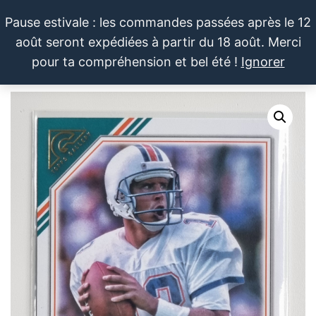
Aller
Pause estivale : les commandes passées après le 12
au
août seront expédiées à partir du 18 août. Merci
contenu
LE SPORTIF
Cartes
0
pour ta compréhension et bel été !
Ignorer
et
DU
Menu
produits
DIMANCHE®
dérivés
autour
du
sport et
de la
pop
culture