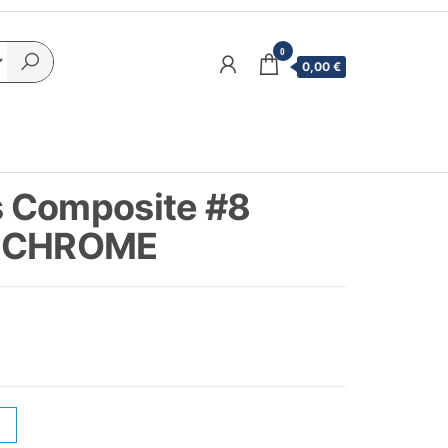
0
0,00 €
 Composite #8
d CHROME