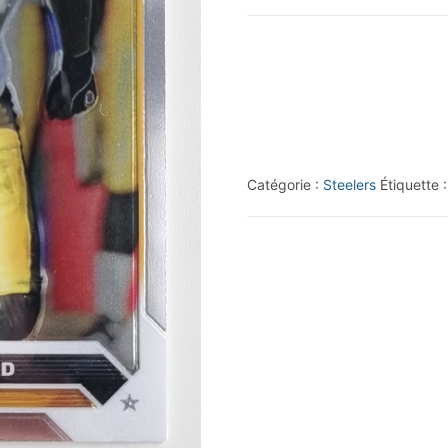
2023
Topps
Composite
#8
Hines
Ward
Catégorie :
Steelers
Étiquette 
CHROME