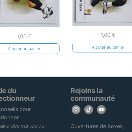
1,00
€
1,00
€
Ajouter au panier
Ajouter au panier
de du
Rejoins la
lectionneur
communauté
onseils pour
ctionner
aire des cartes de
Ouvertures de boxes,