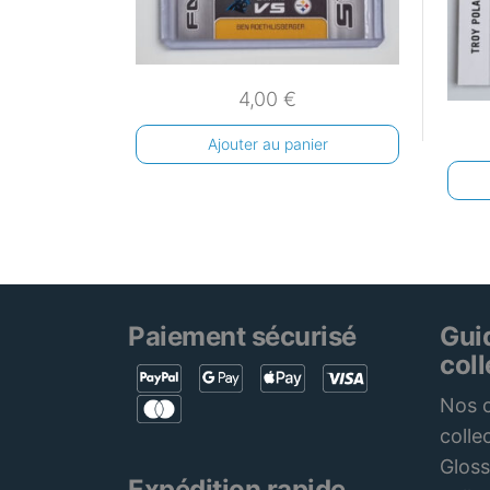
4,00
€
Ajouter au panier
Paiement sécurisé
Gui
col
Nos c
colle
Gloss
Expédition rapide