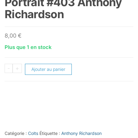
Portrait #403 Anthony
Richardson
8,00
€
Plus que 1 en stock
quantité
-
+
Ajouter au panier
de
2023
Topps
Composite
Allen
and
Ginter
Catégorie :
Colts
Étiquette :
Anthony Richardson
Silver