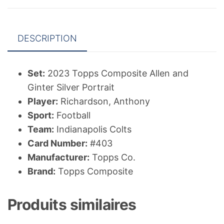
Portrait
#403
DESCRIPTION
Anthony
Richardson
Set:
2023 Topps Composite Allen and
Ginter Silver Portrait
Player:
Richardson, Anthony
Sport:
Football
Team:
Indianapolis Colts
Card Number:
#403
Manufacturer:
Topps Co.
Brand:
Topps Composite
Produits similaires