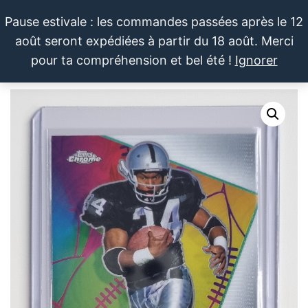
Aller
Pause estivale : les commandes passées après le 12
au
août seront expédiées à partir du 18 août. Merci
contenu
LE SPORTIF
Cartes
0
pour ta compréhension et bel été !
Ignorer
et
DU
Menu
produits
DIMANCHE®
dérivés
autour
du
sport et
de la
pop
culture