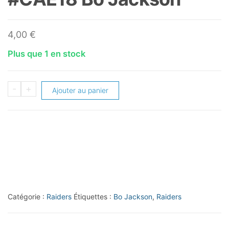
4,00
€
Plus que 1 en stock
quantité
-
+
Ajouter au panier
de
2023
Topps
Composite
Chrome
All
Tech
Catégorie :
Raiders
Étiquettes :
Bo Jackson
,
Raiders
#CAE18
Bo