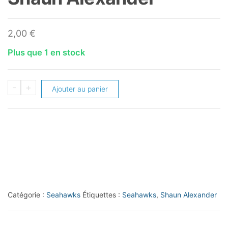
2,00
€
Plus que 1 en stock
quantité
-
+
Ajouter au panier
de
2023
Topps
Composite
Modern
Artists
#MA21
Catégorie :
Seahawks
Étiquettes :
Seahawks
,
Shaun Alexander
Shaun
Alexander