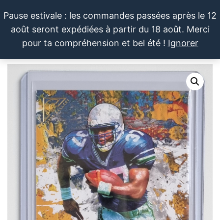
Aller
Pause estivale : les commandes passées après le 12
au
août seront expédiées à partir du 18 août. Merci
contenu
LE SPORTIF
Cartes
0
pour ta compréhension et bel été !
Ignorer
et
DU
Menu
produits
DIMANCHE®
dérivés
autour
du
sport et
de la
pop
culture