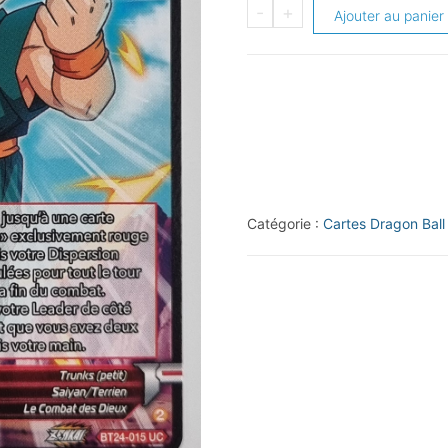
quantité
-
+
Ajouter au panier
de
2024
Bandai
Dragon
Ball
Super
Beyond
Catégorie :
Cartes Dragon Ball
Generations
#BT24-
015
UC