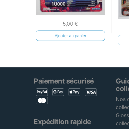
5,00
€
Ajouter au panier
Paiement sécurisé
Gui
col
Nos c
colle
Gloss
Expédition rapide
colle