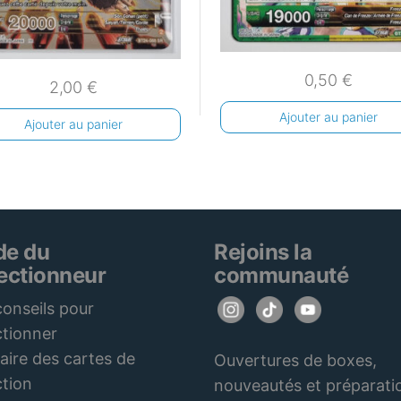
0,50
€
2,00
€
Ajouter au panier
Ajouter au panier
de du
Rejoins la
lectionneur
communauté
onseils pour
ctionner
aire des cartes de
Ouvertures de boxes,
ction
nouveautés et préparati