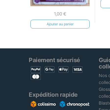
1,00
€
Ajouter au panier
Paiement sécurisé
Gui
col
Nos c
colle
Gloss
Expédition rapide
colle
Blast
Erreu