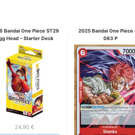
6 Bandai One Piece ST29
2025 Bandai One Piece 
gg Head – Starter Deck
083 P
24,90
€