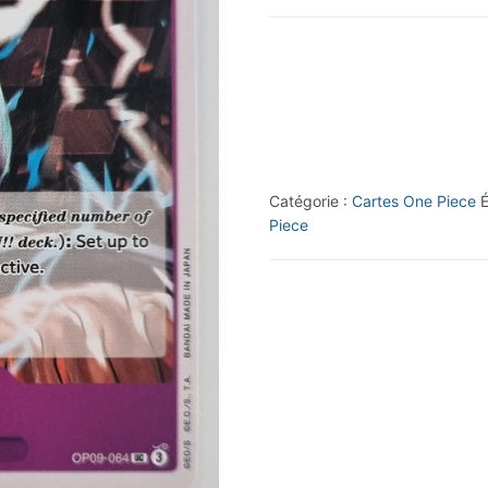
2024
Bandai
One
Piece
#OP09-
064
Catégorie :
Cartes One Piece
É
UC
Piece