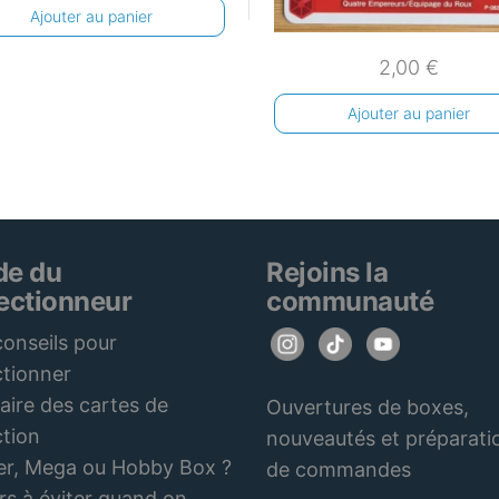
Ajouter au panier
2,00
€
Ajouter au panier
de du
Rejoins la
lectionneur
communauté
onseils pour
ctionner
aire des cartes de
Ouvertures de boxes,
ction
nouveautés et préparati
er, Mega ou Hobby Box ?
de commandes
rs à éviter quand on