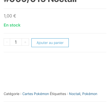
1,00
€
En stock
quantité
-
+
Ajouter au panier
de
2024
Pokémon
M24FR
#009/015
Noctali
Catégorie :
Cartes Pokémon
Étiquettes :
Noctali
,
Pokémon