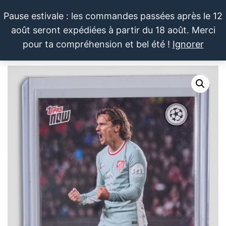
Aller
Pause estivale : les commandes passées après le 12
au
août seront expédiées à partir du 18 août. Merci
contenu
LE SPORTIF
Cartes
0
pour ta compréhension et bel été !
Ignorer
et
DU
Menu
produits
DIMANCHE®
dérivés
autour
du
sport et
de la
pop
culture