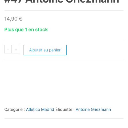
14,90
€
Plus que 1 en stock
quantité
-
+
Ajouter au panier
de
2024-
25
Topps
NOW
UEFA
Club
Catégorie :
Atlético Madrid
Étiquette :
Antoine Griezmann
Competitions
#47