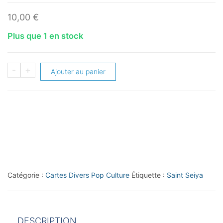
10,00
€
Plus que 1 en stock
quantité
-
+
Ajouter au panier
de
2024
Kayou
Saint
Seiya
Wave
2
Catégorie :
Cartes Divers Pop Culture
Étiquette :
Saint Seiya
#SS-
QR-
029
DESCRIPTION