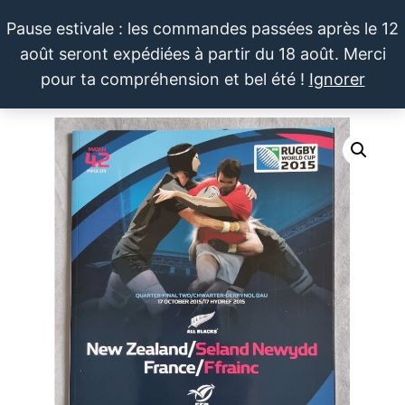
Aller
Pause estivale : les commandes passées après le 12
au
août seront expédiées à partir du 18 août. Merci
contenu
LE SPORTIF
Cartes
0
pour ta compréhension et bel été !
Ignorer
et
DU
Menu
produits
DIMANCHE®
dérivés
autour
du
sport et
de la
pop
culture