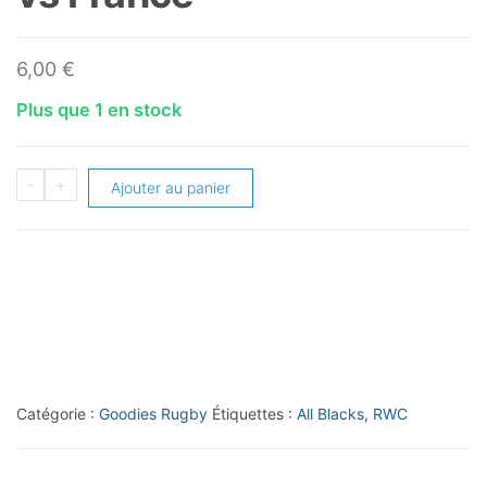
6,00
€
Plus que 1 en stock
quantité
-
+
Ajouter au panier
de
Official
Programme
RWC
2015
New
Zealand
Catégorie :
Goodies Rugby
Étiquettes :
All Blacks
,
RWC
vs
France