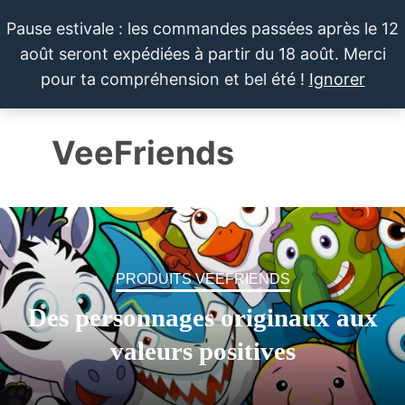
Pause estivale : les commandes passées après le 12
août seront expédiées à partir du 18 août. Merci
LE SPORTIF
Cartes
0
pour ta compréhension et bel été !
Ignorer
et
DU
Menu
produits
DIMANCHE®
dérivés
VeeFriends
autour
du
sport et
de la
pop
culture
PRODUITS VEEFRIENDS
Des personnages originaux aux
valeurs positives