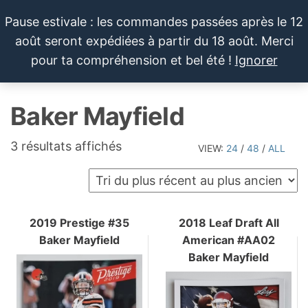
Aller
Pause estivale : les commandes passées après le 12
au
août seront expédiées à partir du 18 août. Merci
contenu
LE SPORTIF
Cartes
0
pour ta compréhension et bel été !
Ignorer
et
DU
Menu
produits
DIMANCHE®
dérivés
Baker Mayfield
autour
du
sport et
Trié
3 résultats affichés
VIEW:
24
/
48
/
ALL
de la
du
pop
plus
culture
récent
au
2019 Prestige #35
2018 Leaf Draft All
Baker Mayfield
American #AA02
plus
Baker Mayfield
ancien