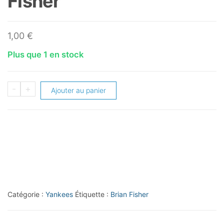
Fisher
1,00
€
Plus que 1 en stock
quantité
-
+
Ajouter au panier
de
1987
Topps
#316
Brian
Fisher
Catégorie :
Yankees
Étiquette :
Brian Fisher