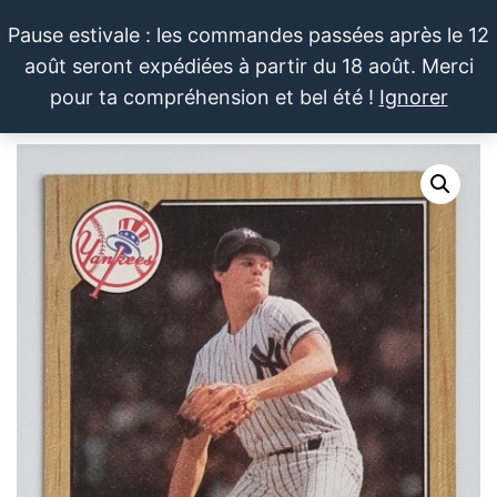
Aller
Pause estivale : les commandes passées après le 12
au
août seront expédiées à partir du 18 août. Merci
contenu
LE SPORTIF
Cartes
0
pour ta compréhension et bel été !
Ignorer
et
DU
Menu
produits
DIMANCHE®
dérivés
autour
du
sport et
de la
pop
culture