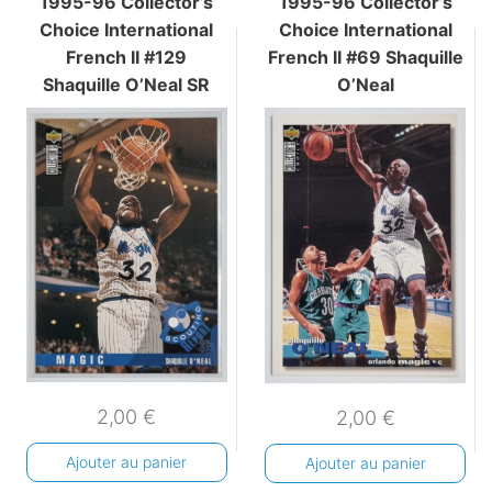
1995-96 Collector’s
1995-96 Collector’s
Choice International
Choice International
French II #129
French II #69 Shaquille
Shaquille O’Neal SR
O’Neal
2,00
€
2,00
€
Ajouter au panier
Ajouter au panier