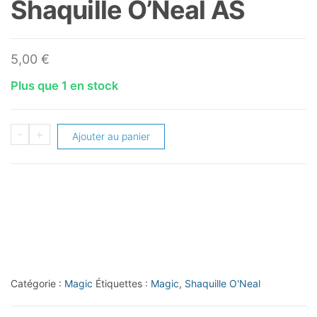
Shaquille O’Neal AS
5,00
€
Plus que 1 en stock
quantité
-
+
Ajouter au panier
de
1992-
93
Upper
Deck
International
French
Catégorie :
Magic
Étiquettes :
Magic
,
Shaquille O'Neal
#4
Shaquille