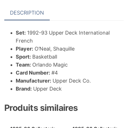
O'Neal
DESCRIPTION
AS
Set:
1992-93 Upper Deck International
French
Player:
O’Neal, Shaquille
Sport:
Basketball
Team:
Orlando Magic
Card Number:
#4
Manufacturer:
Upper Deck Co.
Brand:
Upper Deck
Produits similaires