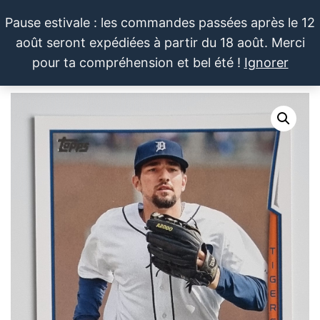
Aller
Pause estivale : les commandes passées après le 12
au
août seront expédiées à partir du 18 août. Merci
contenu
LE SPORTIF
Cartes
0
pour ta compréhension et bel été !
Ignorer
et
DU
Menu
produits
DIMANCHE®
dérivés
autour
du
sport et
de la
pop
culture