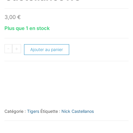
3,00
€
Plus que 1 en stock
quantité
-
+
Ajouter au panier
de
2014
Topps
#195A
Nick
Castellanos
RC
Catégorie :
Tigers
Étiquette :
Nick Castellanos